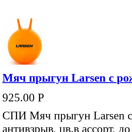
Мяч прыгун Larsen с ро
925.00 Р
СПИ Мяч прыгун Larsen с
антивзрыв, цв.в ассорт, до