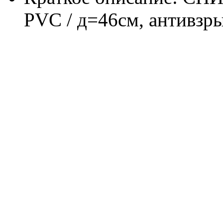
PVC / д=46см, антивзрыв