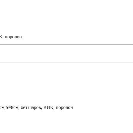
К, поролон
0см,S=8см, без шаров, ВИК, поролон