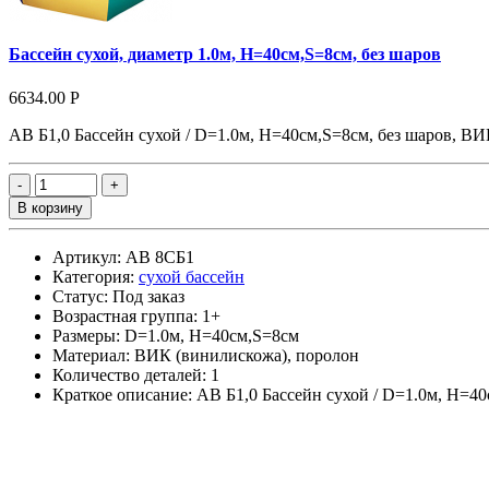
Бассейн сухой, диаметр 1.0м, H=40см,S=8см, без шаров
6634.00 Р
АВ Б1,0 Бассейн сухой / D=1.0м, H=40см,S=8см, без шаров, ВИ
В корзину
Артикул: АВ 8СБ1
Категория:
сухой бассейн
Статус: Под заказ
Возрастная группа: 1+
Размеры: D=1.0м, H=40см,S=8см
Материал: ВИК (винилискожа), поролон
Количество деталей: 1
Краткое описание: АВ Б1,0 Бассейн сухой / D=1.0м, H=4